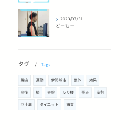
2023/07/31
どーもー
タグ
Tags
腰痛
運動
伊勢崎市
整体
効果
産後
膝
骨盤
反り腰
歪み
姿勢
四十肩
ダイエット
猫背