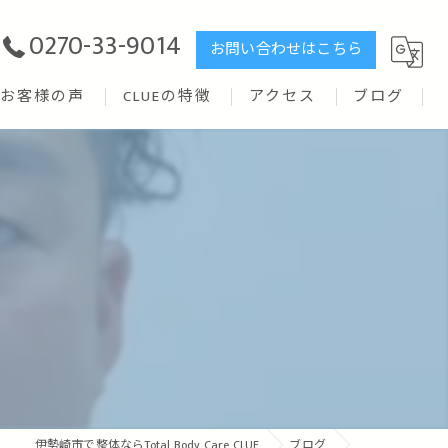
0270-33-9014
お問い合わせはこちら
お客様の声
CLUEの特徴
アクセス
ブログ
リハビリ
矯正
ストレッチ
腰痛
トレーニング
伊勢崎市で整体ならTotal Body Care CLUE
ブログ