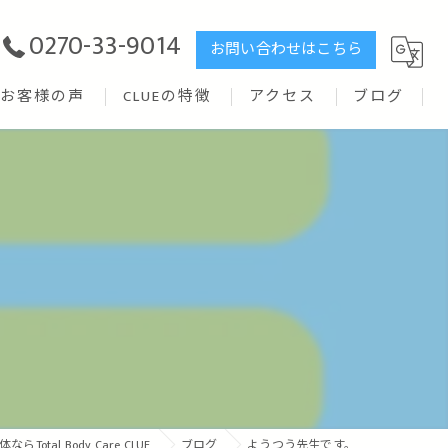
0270-33-9014
お問い合わせはこちら
お客様の声
CLUEの特徴
アクセス
ブログ
リハビリ
矯正
ストレッチ
腰痛
トレーニング
Total Body Care CLUE
ブログ
ようつう先生です。