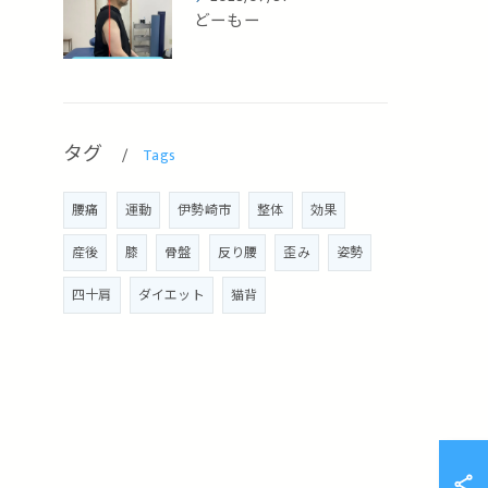
どーもー
タグ
Tags
腰痛
運動
伊勢崎市
整体
効果
産後
膝
骨盤
反り腰
歪み
姿勢
四十肩
ダイエット
猫背